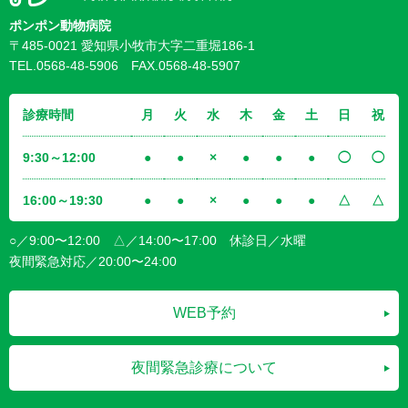
ポンポン動物病院
〒485-0021 愛知県小牧市大字二重堀186-1
TEL.0568-48-5906 FAX.0568-48-5907
診療時間
月
火
水
木
金
土
日
祝
9:30～12:00
●
●
×
●
●
●
◯
◯
16:00～19:30
●
●
×
●
●
●
△
△
○／9:00〜12:00 △／14:00〜17:00 休診日／水曜
夜間緊急対応／20:00〜24:00
WEB予約
夜間緊急診療について