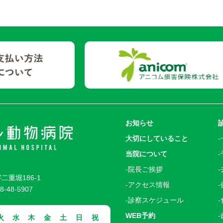
お知らせ
大切にしていること
当院について
院長ご挨拶
二重堀186-1
アクセス情報
8-48-5907
診察スケジュール
WEB予約
火
水
木
金
土
日
祝