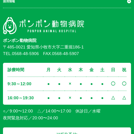
採用情報
ポンポン動物病院
〒485-0021 愛知県小牧市大字二重堀186-1
TEL.0568-48-5906 FAX.0568-48-5907
診療時間
月
火
水
木
金
土
日
祝
9:30～12:00
●
●
×
●
●
●
◯
◯
16:00～19:30
●
●
×
●
●
●
△
△
○／9:00〜12:00 △／14:00〜17:00 休診日／水曜
夜間緊急対応／20:00〜24:00